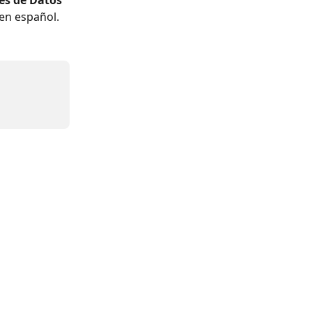
es de Datos
 en español.