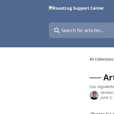
Skip to main content
Search for articles...
All Collections
── Ar
Los siguient
Written
June 3,